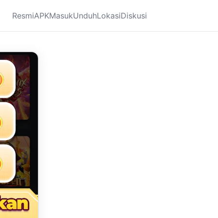
Resmi
APK
Masuk
Unduh
Lokasi
Diskusi