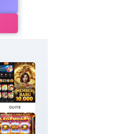
DUIT8