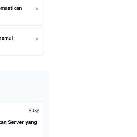
emastikan
enemui
Rizky
an Server yang