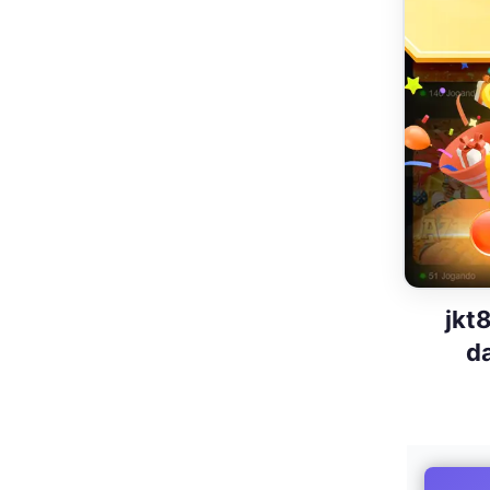
jkt
da