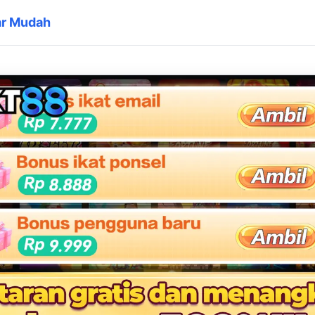
ar Mudah