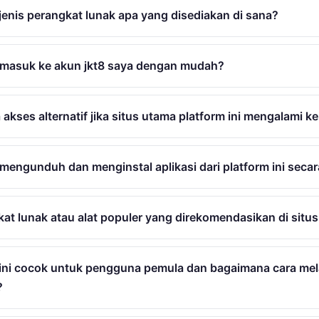
 jenis perangkat lunak apa yang disediakan di sana?
 masuk ke akun jkt8 saya dengan mudah?
akses alternatif jika situs utama platform ini mengalami k
mengunduh dan menginstal aplikasi dari platform ini seca
at lunak atau alat populer yang direkomendasikan di situs i
 ini cocok untuk pengguna pemula dan bagaimana cara me
?