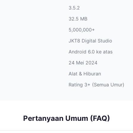
3.5.2
32.5 MB
5,000,000+
JKT8 Digital Studio
Android 6.0 ke atas
24 Mei 2024
Alat & Hiburan
Rating 3+ (Semua Umur)
Pertanyaan Umum (FAQ)