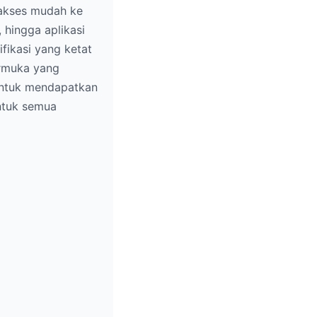
 akses mudah ke
, hingga aplikasi
fikasi yang ketat
armuka yang
untuk mendapatkan
ntuk semua