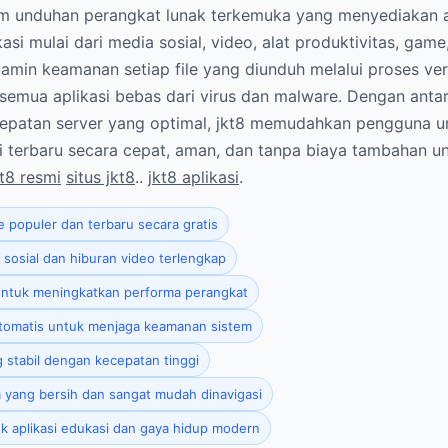
orm unduhan perangkat lunak terkemuka yang menyediakan
kasi mulai dari media sosial, video, alat produktivitas, game
amin keamanan setiap file yang diunduh melalui proses veri
semua aplikasi bebas dari virus dan malware. Dengan ant
epatan server yang optimal, jkt8 memudahkan pengguna 
i terbaru secara cepat, aman, dan tanpa biaya tambahan u
kt8 resmi
situs jkt8
..
jkt8 aplikasi
.
 populer dan terbaru secara gratis
a sosial dan hiburan video terlengkap
h untuk meningkatkan performa perangkat
otomatis untuk menjaga keamanan sistem
stabil dengan kecepatan tinggi
yang bersih dan sangat mudah dinavigasi
k aplikasi edukasi dan gaya hidup modern