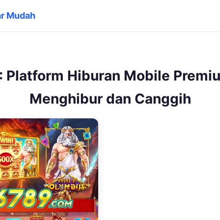
ar Mudah
: Platform Hiburan Mobile Premi
Menghibur dan Canggih