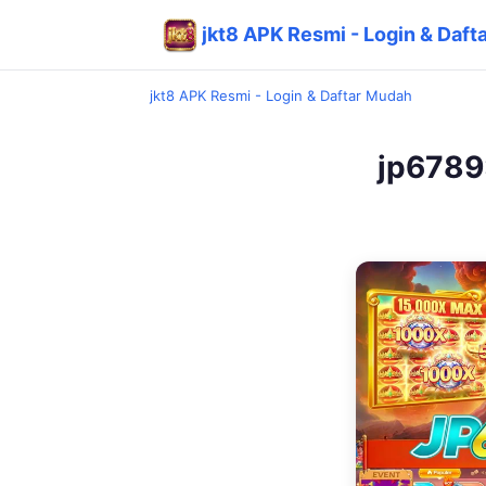
jkt8 APK Resmi - Login & Daft
jkt8 APK Resmi - Login & Daftar Mudah
jp6789